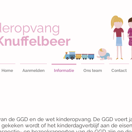
deropvang
Knuffelbeer
Home
Aanmelden
Informatie
Ons team
Contact
 van de GGD en de wet kinderopvang. De GGD voert ja
j gekeken wordt of het kinderdagverblijf aan de eis
nspectie- en bezoekrapporten van de GGD zijn op de