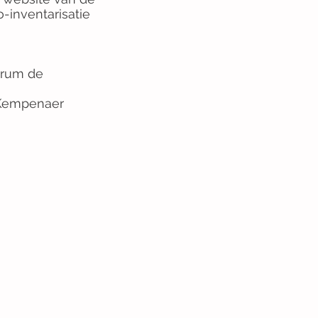
o-inventarisatie
trum de
e Kempenaer