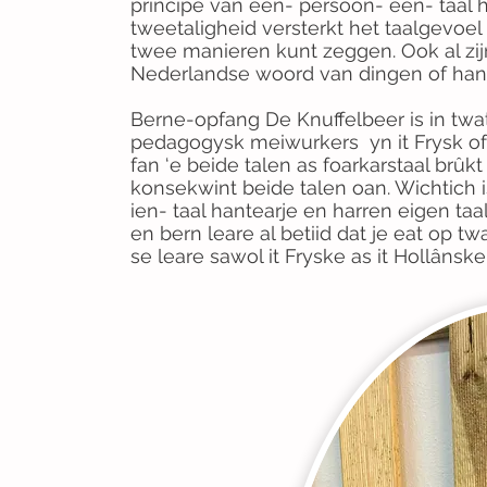
principe van één- persoon- één- taal 
tweetaligheid versterkt het taalgevoel 
twee manieren kunt zeggen. Ook al zijn
Nederlandse woord van dingen of han
Berne-opfang De Knuffelbeer is in twat
pedagogysk meiwurkers yn it Frysk of 
fan ‘e beide talen as foarkarstaal br
konsekwint beide talen oan. Wichtich i
ien- taal hantearje en harren eigen taal
en bern leare al betiid dat je eat op tw
se leare sawol it Fryske as it Hollânske